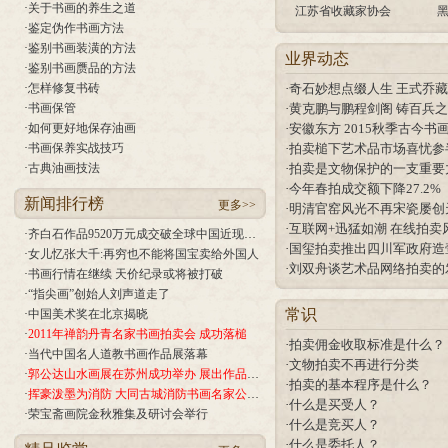
·
关于书画的养生之道
江苏省收藏家协会
·
鉴定伪作书画方法
·
鉴别书画装潢的方法
业界动态
·
鉴别书画赝品的方法
·
怎样修复书砖
·
奇石妙想点缀人生 王式乔
·
书画保管
·
黄克鹏与鹏程剑阁 铸百兵
·
如何更好地保存油画
·
安徽东方 2015秋季古今书
·
书画保养实战技巧
·
拍卖槌下艺术品市场喜忧参
·
古典油画技法
·
拍卖是文物保护的一支重要
·
今年春拍成交额下降27.2%
新闻排行榜
更多>>
·
明清官窑风光不再宋瓷屡创
·
互联网+迅猛如潮 在线拍卖
·
齐白石作品9520万元成交破全球中国近现代书画纪录
·
国玺拍卖推出四川军政府造
·
女儿忆张大千:再穷也不能将国宝卖给外国人
·
刘双舟谈艺术品网络拍卖的
·
书画行情在继续 天价纪录或将被打破
·
“指尖画”创始人刘声道走了
常识
·
中国美术奖在北京揭晓
·
2011年禅韵丹青名家书画拍卖会 成功落槌
·
拍卖佣金收取标准是什么？
·
当代中国名人道教书画作品展落幕
·
文物拍卖不再进行分类
·
郭公达山水画展在苏州成功举办 展出作品120幅
·
拍卖的基本程序是什么？
·
挥豪泼墨为消防 大同古城消防书画名家公益笔会开幕
·
什么是买受人？
·
荣宝斋画院金秋雅集及研讨会举行
·
什么是竞买人？
·
什么是委托人？