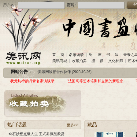
用户名：
密码：
·
美讯网诚招合作伙伴
(2020-10-26)
首 页
|
名家访谈
|
绘 画
|
书 法
|
未来之
·
中国书画收藏频道服务咨询热线
(2020-06-26)
美讯商城
|
收藏拍卖
|
摄 影
|
文化长廊
|
艺术
·
圆梦助学 爱心传递—中国当代实力派书画家作品交流展暨三年帮助100位贫困儿童行动
网站公告：
·
美讯网诚招合作伙伴
(2020-10-26)
·
中国书画收藏频道服务咨询热线
(2020-06-26)
状元坊禅韵丹青名家访谈录
"法国高等艺术培训和交流的新理念
·
圆梦助学 爱心传递—中国当代实力派书画家作品交流展暨三年帮助100位贫困儿童行动
热门话题
藏品
更多>>
·
奇石妙想点缀人生 王式乔藏品欣赏