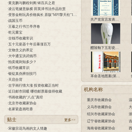
·
黄克鹏与鹏程剑阁 铸百兵之君
·
凌云笔健意纵横 田英泽书法作品欣赏
·
变形金刚玩具价格疯长 原版“MPI擎天柱”13年升值400倍
共产党宣言发表一百一十周年
·
战国玉币
·
王羲之行书兰亭序卷
·
乾元重宝
·
古钱币收藏常识
·
五十元瓷器十年后暴涨百万
醴陵釉下五彩瓷《乡间小曲》
·
文物含义的界定
·
大中通宝洪武钱币
·
拍卖规则知多少？
·
纸币收藏常识
·
银锭真伪辨别技巧
革命圣地图案(第三版)
·
天启合背
·
古字画行情大涨 投资收藏正当时
机构名称
·
近日邮市回暖 哪些邮票最值得收藏
·
书画收藏的“八点”真经
重庆市收藏协会
·
北京市收藏家协会
义乌市收藏协会
·
名家瓷盘画吃香
绍兴市收藏家协会
贴士
更多>>
辽宁省收藏家协会
海南省收藏家协会
·
宋徽宗花鸟画的文人情趣