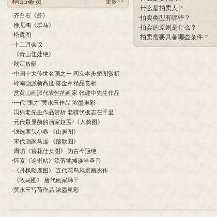
精品鉴赏
更多>>
·
什么是拍卖人？
·
齐白石《虾》
·
拍卖类型有哪些？
·
徐悲鸿《群马》
·
拍卖的原则是什么？
·
松鹭图
·
拍卖需要具备哪些条件？
·
十二月会议
·
《青山佳处绝》
·
秋江放艇
·
中国十大传世名画之一 阎立本步辇图赏析
·
岭南画派新高度 陈金章精品赏析
·
赏黄山画派代表性的画家 张建中先生作品
·
一代“鬼才”黄永玉作品 浓墨重彩
·
冯凭老先生作品赏析 老骥伏枥志在千里
·
元代最显赫的画家赵孟?《人骑图》
·
钱选案头小卷 《山居图》
·
宋代画家马远 《踏歌图》
·
周昉《簪花仕女图》 为古今冠绝
·
怀素《论书帖》流落地摊误当圣旨
·
《丹枫呦鹿图》 五代花鸟风景画杰作
·
《牧马图》 唐代画家韩干
·
黄永玉写荷作品 浓墨重彩