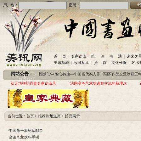
用户名：
密码：
首 页
|
名家访谈
|
绘 画
|
书 法
|
未来之
·
美讯网诚招合作伙伴
(2020-10-26)
美讯商城
|
收藏拍卖
|
摄 影
|
文化长廊
|
艺术
·
中国书画收藏频道服务咨询热线
(2020-06-26)
网站公告：
·
圆梦助学 爱心传递—中国当代实力派书画家作品交流展暨三年帮助100位贫困儿童行动
·
美讯网诚招合作伙伴
(2020-10-26)
状元坊禅韵丹青名家访谈录
"法国高等艺术培训和交流的新理念
·
中国书画收藏频道服务咨询热线
(2020-06-26)
·
圆梦助学 爱心传递—中国当代实力派书画家作品交流展暨三年帮助100位贫困儿童行动
当前位置：
首页
>
推荐到频道页
>
拍品展示
·
中国第一套纪念邮票
·
金镶九龙戏珠手镯