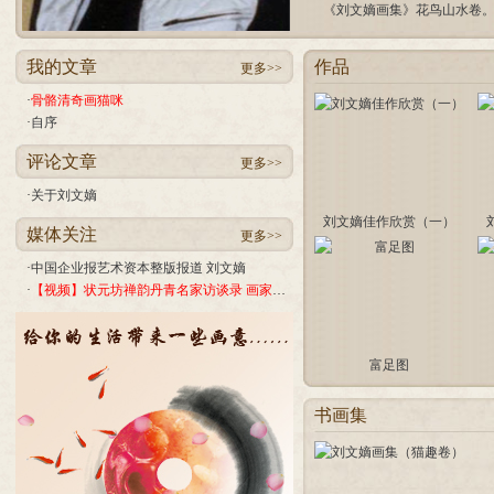
《刘文嫡画集》花鸟山水卷。 
我的文章
作品
更多>>
·
骨骼清奇画猫咪
·
自序
评论文章
更多>>
·
关于刘文嫡
刘文嫡佳作欣赏（一）
媒体关注
更多>>
·
中国企业报艺术资本整版报道 刘文嫡
·
【视频】状元坊禅韵丹青名家访谈录 画家刘文嫡
富足图
书画集