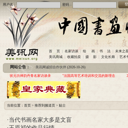
用户名：
密码：
·
美讯网诚招合作伙伴
(2020-10-26)
首 页
|
名家访谈
|
绘 画
|
书 法
|
未来之
·
中国书画收藏频道服务咨询热线
(2020-06-26)
美讯商城
|
收藏拍卖
|
摄 影
|
文化长廊
|
艺术
·
圆梦助学 爱心传递—中国当代实力派书画家作品交流展暨三年帮助100位贫困儿童行动
网站公告：
·
美讯网诚招合作伙伴
(2020-10-26)
·
中国书画收藏频道服务咨询热线
(2020-06-26)
状元坊禅韵丹青名家访谈录
"法国高等艺术培训和交流的新理念
·
圆梦助学 爱心传递—中国当代实力派书画家作品交流展暨三年帮助100位贫困儿童行动
当前位置：
首页
>
推荐到频道页
>
贴士
·
当代书画名家大多是文盲
·
王原祁的作品行情