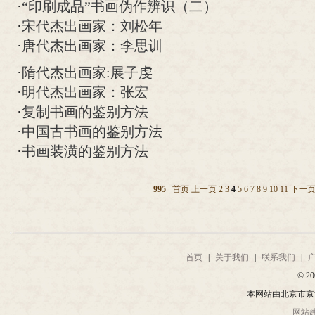
·
“印刷成品”书画伪作辨识（二）
·
宋代杰出画家：刘松年
·
唐代杰出画家：李思训
·
隋代杰出画家:展子虔
·
明代杰出画家：张宏
·
复制书画的鉴别方法
·
中国古书画的鉴别方法
·
书画装潢的鉴别方法
995
首页
上一页
2
3
4
5
6
7
8
9
10
11
下一
首页
|
关于我们
|
联系我们
|
© 20
本网站由北京市京
网站