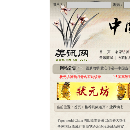
用户名：
密码：
首 页
|
名家访谈
·
美讯网诚招合作伙伴
(2020-10
美讯商城
|
收藏拍
·
中国书画收藏频道服务咨询
网站公告：
·
圆梦助学 爱心传递—中国当代实力派书画
·
美讯网诚招合作伙伴
(2020-10
状元坊禅韵丹青名家访谈录
"法国高等
·
中国书画收藏频道服务咨询
·
圆梦助学 爱心传递—中国当代实力派书画
当前位置：
首页
>
推荐到频道页
>
业界动态
·
Paperworld China 周四隆重开幕 场面盛大热闹
·
湖南国际收藏产业博览会演绎顶级藏品盛宴