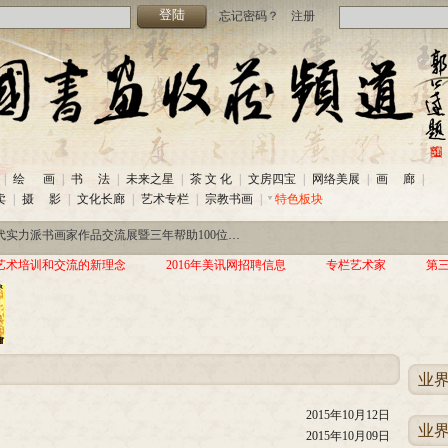
忘记密码？
注册
|
绘 画
|
书 法
|
未来之星
|
茶 文 化
|
文房四宝
|
网络美展
|
画 廊
|
-26)
·
中国书画收藏频道投稿热线
(2020-06
卖
|
摄 影
|
文化长廊
|
艺术专栏
|
宗教书画
|
特色板块
热线
(2020-06-26)
·
美讯网2020年招聘信息
(2020-06-22)
家作品交流展暨三年帮助100位贫困儿童行动北京首站启动仪式
(2019-08-
-26)
·
中国书画收藏频道投稿热线
(2020-06
艺术培训和交流的新理念
2016年美讯网招聘信息
专栏艺术家
第
热线
(2020-06-26)
·
美讯网2020年招聘信息
(2020-06-22)
家作品交流展暨三年帮助100位贫困儿童行动北京首站启动仪式
(2019-08-
业
2015年10月12日
业
2015年10月09日