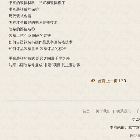
·
书画的装裱材料、品式和装裱程序
·
书画装裱后的保护
·
历代装裱名着
·
怎样才是最好的书画装裱技术
·
装裱的部位名称
·
装裱工艺介绍 国画的装裱
·
如何自己裱装书画作品及字画装裱技术
·
如何评品装裱质量 装裱评品的标准
·
手卷装裱的特式 咫尺之间展千里之外
·
沈阳书画装裱修复成“非遗”项目 其主要步骤
62
首页
上一页
1
2
3
首页
|
关于我们
|
联系我们
|
© 20
本网站由北京市京
网站