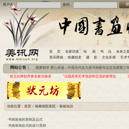
用户名：
密码：
首 页
|
名家访谈
|
绘 画
|
书 法
|
未来之
·
美讯网诚招合作伙伴
(2020-10-26)
美讯商城
|
收藏拍卖
|
摄 影
|
文化长廊
|
艺术
·
中国书画收藏频道服务咨询热线
(2020-06-26)
·
圆梦助学 爱心传递—中国当代实力派书画家作品交流展暨三年帮助100位贫困儿童行动
网站公告：
·
美讯网诚招合作伙伴
(2020-10-26)
状元坊禅韵丹青名家访谈录
"法国高等艺术培训和交流的新理念
·
中国书画收藏频道服务咨询热线
(2020-06-26)
·
圆梦助学 爱心传递—中国当代实力派书画家作品交流展暨三年帮助100位贫困儿童行动
当前位置：
首页
>
画廊画院美院
>
装裱知识
·
书画装裱的形制及品式
·
书画装裱款式的设计原则